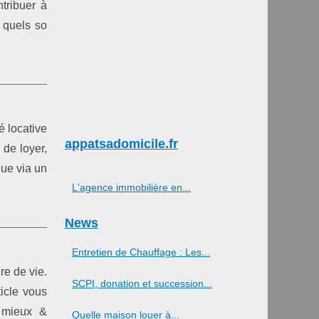
ntribuer à
s quels so
é locative
appatsadomicile.fr
de loyer,
que via un
L'agence immobilière en...
News
Entretien de Chauffage : Les...
re de vie.
SCPI, donation et succession...
ticle vous
e mieux &
Quelle maison louer à...