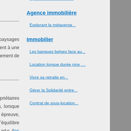
Agence immobilière
Explorant la métaverse...
Immobilier
 paysages
uent à une
Les banques belges face au...
inement de
Location longue durée nice :...
Vivre sa retraite en...
Gérer la Solidarité entre...
priétaires
Contrat de sous-location...
s, lorsque
 épreuve,
équilibre
s g&e (
les