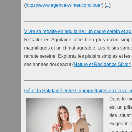
(
https://www.agence-winter.com/louer
) [
...
]
Vivre sa retraite en aquitaine : un cadre serein et a
Retraiter en Aquitaine offre bien plus qu'un sim
magnifiques et un climat agréable. Les loisirs vari
retraite sereine. Explorez les plaisirs simples et les
ses années dor&eacut (
Nature et Résidence Silver
)
Gérer la Solidarité entre Copropriétaires en Cas d'I
Dans le mo
est un pil
des situat
exigeant 
financier 