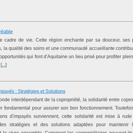
gréable
ple cadre de vie. Cette région enchante par sa douceur, ses
és, la qualité des soins et une communauté accueillante contrib
 opportunités qui font d'Aquitaine un lieu prisé pour profiter ple
 [
...
]
mpayés : Stratégies et Solutions
nde interdépendant de la copropriété, la solidarité entre copro
ier fondamental pour assurer son bon fonctionnement. Toutefoi
ions d'impayés surviennent, cette solidarité est mise à rude
des stratégies et des solutions adaptées pour maintenir l’
et le vivre ensemble. Comment les copropriétaires peuvent-il