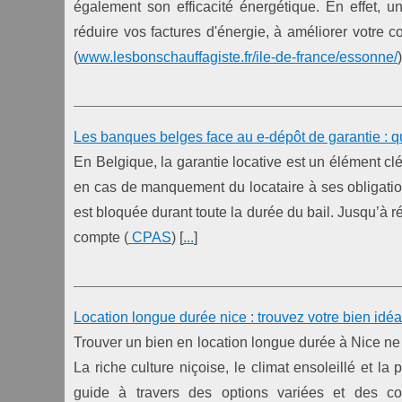
également son efficacité énergétique. En effet, un 
réduire vos factures d'énergie, à améliorer votre 
(
www.lesbonschauffagiste.fr/ile-de-france/essonne/
)
Les banques belges face au e-dépôt de garantie : qu
En Belgique, la garantie locative est un élément clé
en cas de manquement du locataire à ses obligatio
est bloquée durant toute la durée du bail. Jusqu’à 
compte (
CPAS
) [
...
]
Location longue durée nice : trouvez votre bien idé
Trouver un bien en location longue durée à Nice ne 
La riche culture niçoise, le climat ensoleillé et la
guide à travers des options variées et des co